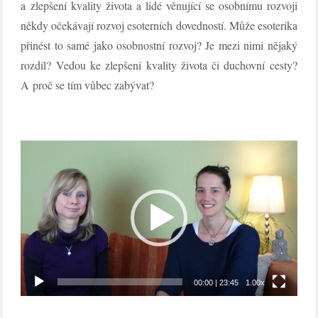
a zlepšení kvality života a lidé věnující se osobnímu rozvoji
někdy očekávají rozvoj esoterních dovedností. Může esoterika
přinést to samé jako osobnostní rozvoj? Je mezi nimi nějaký
rozdíl? Vedou ke zlepšení kvality života či duchovní cesty?
A proč se tím vůbec zabývat?
Video
přehrávač
00:00
|
23:45
1.00x