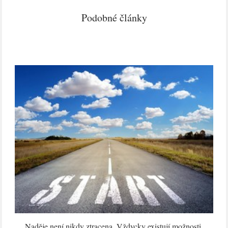
Podobné články
Naděje není nikdy ztracena. Vždycky existují možnosti.