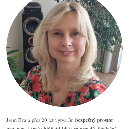
bezpečný prostor
Jsem Eva a přes 20 let vytvářím
pro ženy, které chtějí žít blíž své pravdě.
Společně