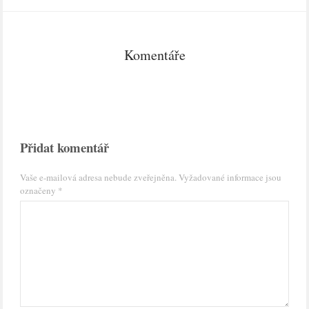
Komentáře
Přidat komentář
Vaše e-mailová adresa nebude zveřejněna.
Vyžadované informace jsou
označeny
*