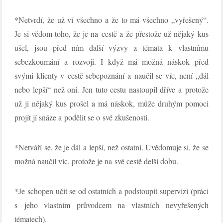
*Netvrdí, že už ví všechno a že to má všechno „vyřešený“.
Je si vědom toho, že je na cestě a že přestože už nějaký kus
ušel, jsou před ním další výzvy a témata k vlastnímu
sebezkoumání a rozvoji. I když má možná náskok před
svými klienty v cestě sebepoznání a naučil se víc, není „dál
nebo lepší“ než oni. Jen tuto cestu nastoupil dříve a protože
už ji nějaký kus prošel a má náskok, může druhým pomoci
projít jí snáze a podělit se o své zkušenosti.
*Netváří se, že je dál a lepší, než ostatní. Uvědomuje si, že se
možná naučil víc, protože je na své cestě delší dobu.
*Je schopen učit se od ostatních a podstoupit supervizi (práci
s jeho vlastním průvodcem na vlastních nevyřešených
tématech).