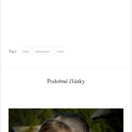
Tagy:
láska
partnerství
vztah
Podobné články