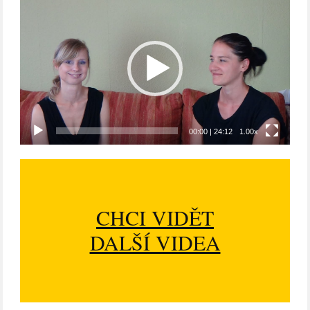
Video
přehrávač
00:00
|
24:12
1.00x
CHCI VIDĚT
DALŠÍ VIDEA