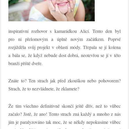
inspirativní rozhovor s kamarádkou Alicí. Tento den byl
pro ni přelomovým a úplně novým začátkem. Poprvé
rozjížděla svůj projekt v oblasti módy. Třepala se jí kolena
a bála se, že když nebude dost dobrá, neotevřou se jí v této
branži příště dveře.
Znáte to? Ten strach jak před zkouškou nebo pohovorem?
Strach, že to nezvládnete, že zklamete?
Že tím všechno definitivně skončí ještě dřív, než to vůbec
začalo? Jistě, že ano! Tento strach zná každý a mnoho z nás
jím je paralyzováno tak moc, že se někdy nepokusíme vůbec