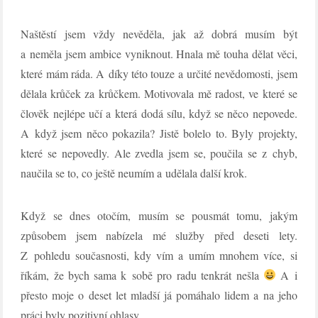
Naštěstí jsem vždy nevěděla, jak až dobrá musím být
a neměla jsem ambice vyniknout. Hnala mě touha dělat věci,
které mám ráda. A díky této touze a určité nevědomosti, jsem
dělala krůček za krůčkem. Motivovala mě radost, ve které se
člověk nejlépe učí a která dodá sílu, když se něco nepovede.
A když jsem něco pokazila? Jistě bolelo to. Byly projekty,
které se nepovedly. Ale zvedla jsem se, poučila se z chyb,
naučila se to, co ještě neumím a udělala další krok.
Když se dnes otočím, musím se pousmát tomu, jakým
způsobem jsem nabízela mé služby před deseti lety.
Z pohledu současnosti, kdy vím a umím mnohem více, si
říkám, že bych sama k sobě pro radu tenkrát nešla
A i
přesto moje o deset let mladší já pomáhalo lidem a na jeho
práci byly pozitivní ohlasy.