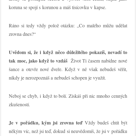
koruna se spojí s korunou a máš tisícovku v kapse.
Ráno si tedy vždy polož otázku: „Co malého můžu udělat
zrovna dnes?“
Uvědom si, že i když něco důležitého pokazíš, nevadí to
tak moc, jako když to vzdáš
Život Ti časem nabídne nové
šance a otevře nové dveře. Když v ně však nebudeš věřit,
nikdy je nerozpoznáš a nebudeš schopen je využít.
Neboj se chyb, i když to bolí. Získáš při nic mnoho cenných
zkušeností.
Je v pořádku, kým jsi zrovna teď
Vždy budeš chtít být
někým víc, než jsi teď, dokud si neuvědomíš, že jsi v pořádku