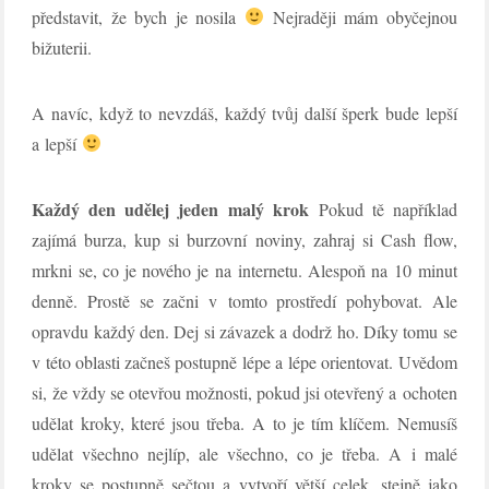
představit, že bych je nosila
Nejraději mám obyčejnou
bižuterii.
A navíc, když to nevzdáš, každý tvůj další šperk bude lepší
a lepší
Každý den udělej jeden malý krok
Pokud tě například
zajímá burza, kup si burzovní noviny, zahraj si Cash flow,
mrkni se, co je nového je na internetu. Alespoň na 10 minut
denně. Prostě se začni v tomto prostředí pohybovat. Ale
opravdu každý den. Dej si závazek a dodrž ho. Díky tomu se
v této oblasti začneš postupně lépe a lépe orientovat. Uvědom
si, že vždy se otevřou možnosti, pokud jsi otevřený a ochoten
udělat kroky, které jsou třeba. A to je tím klíčem. Nemusíš
udělat všechno nejlíp, ale všechno, co je třeba. A i malé
kroky se postupně sečtou a vytvoří větší celek, stejně jako