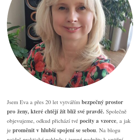
bezpečný prostor
Jsem Eva a přes 20 let vytvářím
pro ženy, které chtějí žít blíž své pravdě.
Společně
pocity a vzorce
objevujeme, odkud přichází tvé
, a jak
proměnit v hlubší spojení se sebou
je
. Na blogu
najdeš praktické pohledy i jemné podněty k vnitřní