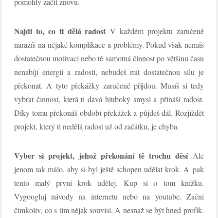
pomohly začít znovu.
Najdi to, co ti dělá radost
V každém projektu zaručeně
narazíš na nějaké komplikace a problémy. Pokud však nemáš
dostatečnou motivaci nebo tě samotná činnost po většinu času
nenabíjí energií a radostí, nebudeš mít dostatečnou sílu je
překonat. A tyto překážky zaručeně přijdou. Musíš si tedy
vybrat činnost, která ti dává hluboký smysl a přináší radost.
Díky tomu překonáš období překážek a půjdeš dál. Rozjíždět
projekt, který ti nedělá radost už od začátku, je chyba.
Vyber si projekt, jehož překonání tě trochu děsí
Ale
jenom tak málo, aby si byl ještě schopen udělat krok. A pak
tento malý první krok udělej. Kup si o tom knížku.
Vygoogluj návody na internetu nebo na youtube. Začni
čímkoliv, co s tím nějak souvisí. A nesnaž se být hned profík.