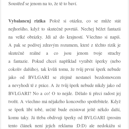
Soustřeď se jenom na to, že tě to baví.
Vybalancuj rizika
Polož si otázku, co se může stát
nejhoršího, když to skutečně povrtáš. Nechej běžet fantazii
na velké obrázky. Jdi až do krajností. Všechno si napiš.
A pak se podívej zdravým rozumem, které z těchto rizik je
skutečně reálné a co jsou jenom tvoje strachy
a fantazie. Pokud chceš například vyrábět šperky (nebo
cokoliv dalšího), tak kvůli tomu, že tvůj první šperk nebude
jako od BVLGARI se zřejmě nestaneš bezdomovcem
a nevyhodí tě z práce. A že tvůj šperk nebude nikdy jako od
BVLGARI? No a co! O to nejde. Dělalo ti přeci radost jej
tvořit. A všechno má nějakého koncového spotřebitele. Když
se šperk líbí tobě, určitě bude existovat ještě někdo další,
komu taky. Já třeba obdivuji šperky od BVLGARI (prosím
tento článek není jejich reklama :D:D) ale nedokážu si