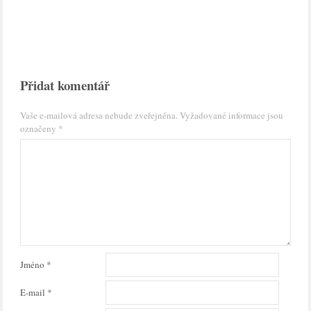
Přidat komentář
Vaše e-mailová adresa nebude zveřejněna.
Vyžadované informace jsou
označeny
*
Jméno
*
E-mail
*