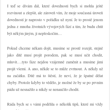
I teď se dívám dál, které dovednosti bych si mohla ještě
rozvinout a zlepšit, ale zároveň vím, že moje současná úroveň
dovedností je naprosto v pořádku už nyní. Je to prostě jenom
jedna z mnoha životních vývojových fází a tím, že budu chtít
být někým jiným, ji nepřeskočím…
Pokud chceme někam dojít, musíme se prostě rozejít, stejně
jako dítě musí projít porodem, pak se musí učit chodit,
mluvit….tyto fáze nejdou vzájemně zaměnit a musíme jimi
projít všemi. A ano, někde se to může zvrtnout. A někdy už
na začátku. Dítě má to štěstí, že neví, že je špatné dělat
chyby. Protože kdyby to vědělo, je možné že by se po prvním
pádu už nesnažilo a nikdy se nenaučilo chodit.
Ráda bych se s vámi podělila o několik tipů, které mi vždy