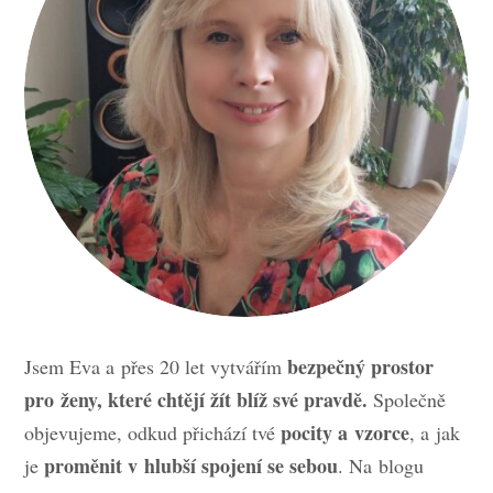
bezpečný prostor
Jsem Eva a přes 20 let vytvářím
pro ženy, které chtějí žít blíž své pravdě.
Společně
pocity a vzorce
objevujeme, odkud přichází tvé
, a jak
proměnit v hlubší spojení se sebou
je
. Na blogu