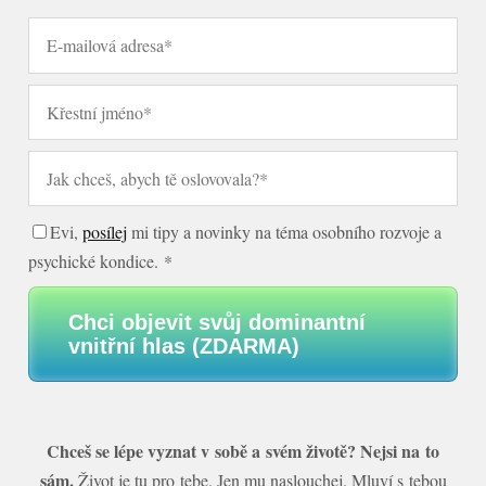
Evi,
posílej
mi tipy a novinky na téma osobního rozvoje a
psychické kondice. *
Chci objevit svůj dominantní
vnitřní hlas (ZDARMA)
Chceš se lépe vyznat v sobě a svém životě? Nejsi na to
sám.
Život je tu pro tebe. Jen mu naslouchej. Mluví s tebou