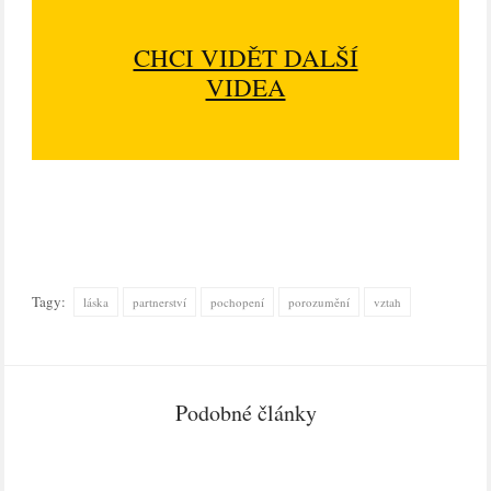
CHCI VIDĚT DALŠÍ
VIDEA
Tagy:
láska
partnerství
pochopení
porozumění
vztah
Podobné články