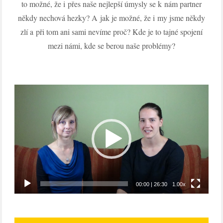
to možné, že i přes naše nejlepší úmysly se k nám partner
někdy nechová hezky? A jak je možné, že i my jsme někdy
zlí a při tom ani sami nevíme proč? Kde je to tajné spojení
mezi námi, kde se berou naše problémy?
Video
přehrávač
00:00
|
26:30
1.00x