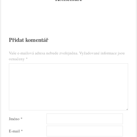
Přidat komentář
Vaše e-mailová adresa nebude zveřejněna.
Vyžadované informace jsou
označeny
*
Jméno
*
E-mail
*