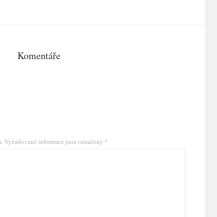
Komentáře
a.
Vyžadované informace jsou označeny
*