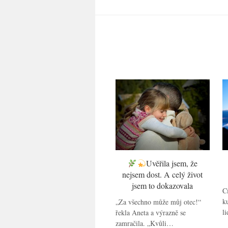
Uvěřila jsem, že
nejsem dost. A celý život
jsem to dokazovala
Cí
k
„Za všechno může můj otec!“
l
řekla Aneta a výrazně se
zamračila. „Kvůli…