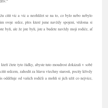
dřív.“
žu cítit víc a víc a neohlížet se na to, co bylo nebo nebylo
m svoje srdce, přes které jsme navždy spojeni, vědoma si
jste byli, ale že jste byli, jste a budete navždy moji rodiče, ať
teří čtete tyto řádky, abyste tuto moudrost dokázali v sobě
 cítit srdcem, zahodit za hlavu všechny starosti, pocity křivdy
ás odděluje od vašich rodičů a mohli si jich užít co nejvíce,