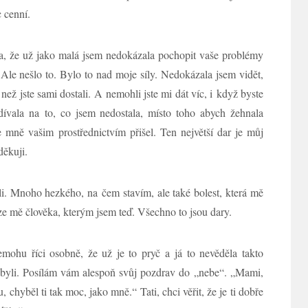
 cenní.
oda, že už jako malá jsem nedokázala pochopit vaše problémy
 Ale nešlo to. Bylo to nad moje síly. Nedokázala jsem vidět,
 než jste sami dostali. A nemohli jste mi dát víc, i když byste
dívala na to, co jsem nedostala, místo toho abych žehnala
 mně vašim prostřednictvím přišel. Ten největší dar je můj
děkuji.
li. Mnoho hezkého, na čem stavím, ale také bolest, která mě
 ze mě člověka, kterým jsem teď. Všechno to jsou dary.
mohu říci osobně, že už je to pryč a já to nevěděla takto
ě byli. Posílám vám alespoň svůj pozdrav do „nebe“. „Mami,
u, chyběl ti tak moc, jako mně.“ Tati, chci věřit, že je ti dobře