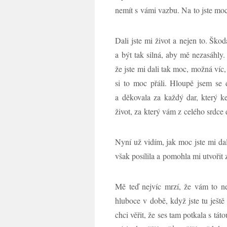
nemít s vámi vazbu. Na to jste moc
Dali jste mi život a nejen to. Šk
a být tak silná, aby mě nezasáhly.
že jste mi dali tak moc, možná víc,
si to moc přáli. Hloupě jsem se 
a děkovala za každý dar, který ke
život, za který vám z celého srdce 
Nyní už vidím, jak moc jste mi da
však posílila a pomohla mi utvořit
Mě teď nejvíc mrzí, že vám to ne
hluboce v době, když jste tu ješt
chci věřit, že ses tam potkala s táto