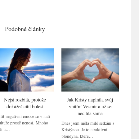
Podobné články
Nejsi rozbitá, protože
Jak Kristy naplnila svůj
dokážeš cítit bolest
vnitřní Vesmír a už se
necítila sama
tit negativní emoce se v naší
ultuře prostě nenosí. Mnoho
Dnes jsem měla milé setkání s
idí a…
Kristýnou. Je to atraktivní
blondýna, které…