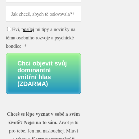
Evi,
posílej
mi tipy a novinky na
téma osobního rozvoje a psychické
kondice. *
Chci objevit svůj
dominantní
vnitřní hlas
(ZDARMA)
Chceš se lépe vyznat v sobě a svém
životě? Nejsi na to sám.
Život je tu
pro tebe. Jen mu naslouchej. Mluví
Karty porozumění ti
s tebou a