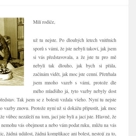
Milí rodiče,
už tu nejste. Po dlouhých letech vnitřních
sporů s vámi, že jste nebyli takoví, jak jsem
si vás představovala, a že jste tu pro mě
nebyli tak dlouho, jak bych si přála,
začínám vidět, jak moc jste cenní. Přetrhala
jsem mnoho vazeb s vámi, protože dle
mého mladšího já, tyto vazby nebyly dost
edstav. Tak jsem se z bolesti vzdala všeho. Nyní tu nejste
o vazby znovu. Protože nyní už si dokážu připustit, jak moc
e vůbec nezáleží na tom, jací jste byli a jací jste. Hlavně, že
la a nemohu vás obejmout a nebo vám podat ruku, můžu na vás
c, žádná událost, žádná komplikace ani bolest, nestojí za to,