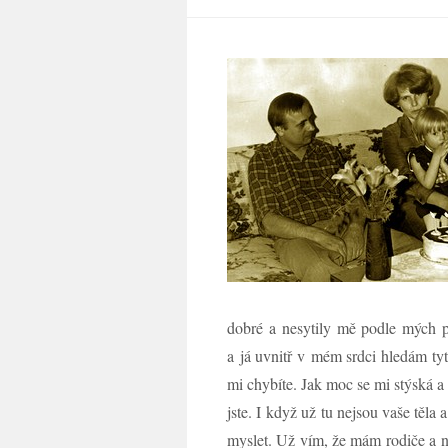
dobré a nesytily mě podle mých př
a já uvnitř v mém srdci hledám tyt
mi chybíte. Jak moc se mi stýská a ž
jste. I když už tu nejsou vaše tě
myslet. Už vím, že mám rodiče a ni