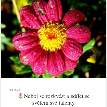
2.8. 2025
Neboj se rozkvést a sdílet se
světem své talenty