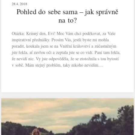
28.4. 2018
Pohled do sebe sama – jak správně
na to?
Otázka: Krásný den, Evi! Moc Vám chci poděkovat, za Vaše
inspirativní přednášky. Prosím Vás, jestli byste mi mohla
poradit, koukala jsem se na Vnitřní království a zúčastněným
jste řekla, ať zavřou oči a zeptala jste se co vidí. Paní tam řekla,
že nevidí nic. Vy jste odpověděla, že se ztotožnila s tou bytostí
v sobě. Mám stejný problém, taky nikoho nevidím....