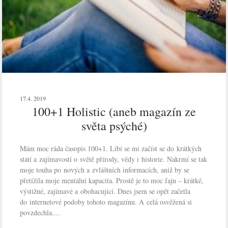
17.4. 2019
100+1 Holistic (aneb magazín ze
světa psýché)
Mám moc ráda časopis 100+1. Líbí se mi začíst se do krátkých
statí a zajímavostí o světě přírody, vědy i historie. Nakrmí se tak
moje touha po nových a zvláštních informacích, aniž by se
přetížila moje mentální kapacita. Prostě je to moc fajn – krátké,
výstižné, zajímavé a obohacující. Dnes jsem se opět začetla
do internetové podoby tohoto magazínu. A celá osvěžená si
povzdechla....