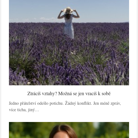
Ztrácíš vztahy? Možná se jen vracíš k sobě
Jedno přátelství odešlo potichu. Žádný konflikt. Jen méně zpráv,
více ticha, jiný…