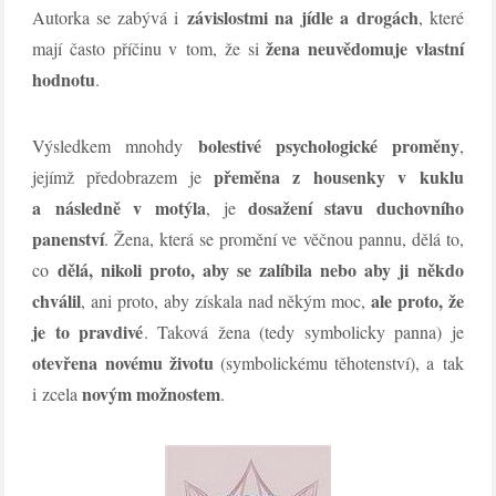
závislostmi na jídle a drogách
Autorka se zabývá i
, které
žena neuvědomuje vlastní
mají často příčinu v tom, že si
hodnotu
.
bolestivé psychologické proměny
Výsledkem mnohdy
,
přeměna z housenky v kuklu
jejímž předobrazem je
a následně v motýla
dosažení stavu duchovního
, je
panenství
. Žena, která se promění ve věčnou pannu, dělá to,
dělá, nikoli proto, aby se zalíbila nebo aby ji někdo
co
chválil
ale proto, že
, ani proto, aby získala nad někým moc,
je to pravdivé
. Taková žena (tedy symbolicky panna) je
otevřena novému životu
(symbolickému těhotenství), a tak
novým možnostem
i zcela
.