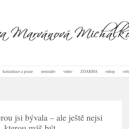
konzultace a praxe
semináře
video
ZDARMA
eshop
ref
rou jsi bývala – ale ještě nejsi
, kterou máš být.