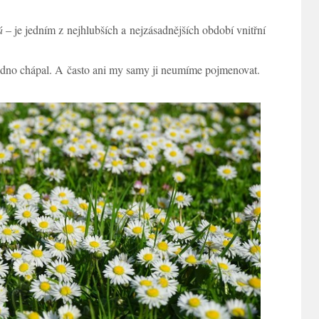
á
– je jedním z nejhlubších a nejzásadnějších období vnitřní
adno chápal. A často ani my samy ji neumíme pojmenovat.