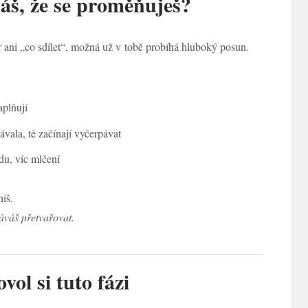
áš, že se proměňuješ?
 ani „co sdílet“, možná už v tobě probíhá hluboký posun.
aplňují
ávala, tě začínají vyčerpávat
idu, víc mlčení
íš.
áváš přetvařovat.
vol si tuto fázi