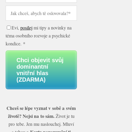
Evi,
posílej
mi tipy a novinky na
téma osobního rozvoje a psychické
kondice. *
Chci objevit svůj
dominantní
vnitřní hlas
(ZDARMA)
Chceš se lépe vyznat v sobě a svém
životě? Nejsi na to sám.
Život je tu
pro tebe. Jen mu naslouchej. Mluví
Karty porozumění ti
s tebou a