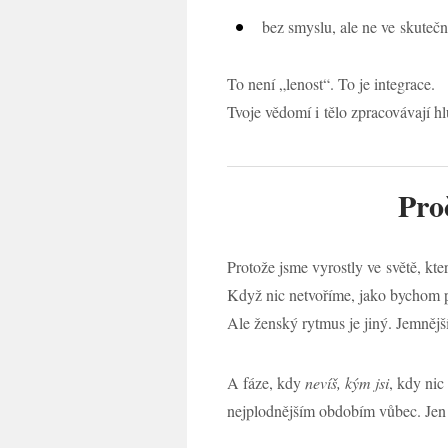
bez smyslu, ale ne ve skutečn
To není „lenost“. To je integrace.
Tvoje vědomí i tělo zpracovávají h
Pro
Protože jsme vyrostly ve světě, kte
Když nic netvoříme, jako bychom př
Ale ženský rytmus je jiný. Jemnější
A fáze, kdy
nevíš, kým jsi
, kdy nic
nejplodnějším obdobím vůbec. Jen 