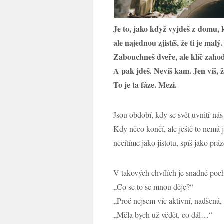
Je to, jako když vyjdeš z domu, 
ale najednou zjistíš, že ti je mal
Zabouchneš dveře, ale klíč zahod
A pak jdeš. Nevíš kam. Jen víš, 
To je ta fáze. Mezi.
Jsou období, kdy se svět uvnitř ná
Kdy něco končí, ale ještě to nemá 
necítíme jako jistotu, spíš jako prá
V takových chvílích je snadné poc
„Co se to se mnou děje?“
„Proč nejsem víc aktivní, nadšená
„Měla bych už vědět, co dál…“