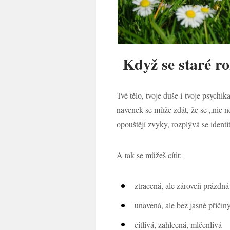
Když se staré r
Tvé tělo, tvoje duše i tvoje psych
navenek se může zdát, že se „nic ne
opouštějí zvyky, rozplývá se identit
A tak se můžeš cítit:
ztracená, ale zároveň prázdná
unavená, ale bez jasné příčin
citlivá, zahlcená, mlčenlivá