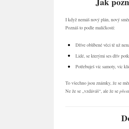
Jak pozn
I když nemáš nový plán, nový směr
Poznáš to podle maličkostí:
Dříve oblíbené věci tě už nen
Lidé, se kterými ses dřív potk
Potřebuješ víc samoty, víc kl
To všechno jsou známky, že se měn
Ne že se „vzdáváš“, ale že se
přest
Do