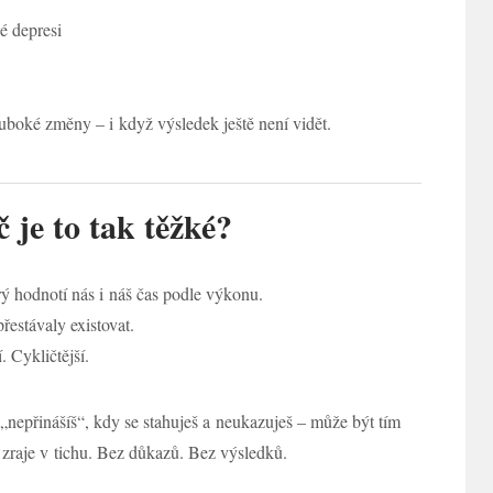
é depresi
luboké změny – i když výsledek ještě není vidět.
č je to tak těžké?
rý hodnotí nás i náš čas podle výkonu.
estávaly existovat.
. Cykličtější.
 „nepřinášíš“, kdy se stahuješ a neukazuješ – může být tím
zraje v tichu. Bez důkazů. Bez výsledků.