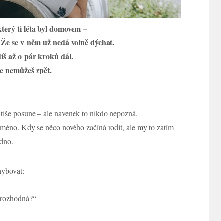
který ti léta byl domovem –
ý. Že se v něm už nedá volně dýchat.
íš až o pár kroků dál.
že nemůžeš zpět.
s tiše posune – ale navenek to nikdo nepozná.
jméno. Kdy se něco nového začíná rodit, ale my to zatím
zdno.
hybovat:
, rozhodná?“