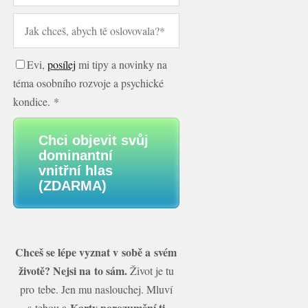
Evi,
posílej
mi tipy a novinky na
téma osobního rozvoje a psychické
kondice. *
Chci objevit svůj
dominantní
vnitřní hlas
(ZDARMA)
Chceš se lépe vyznat v sobě a svém
životě? Nejsi na to sám.
Život je tu
pro tebe. Jen mu naslouchej. Mluví
Karty porozumění ti
s tebou a