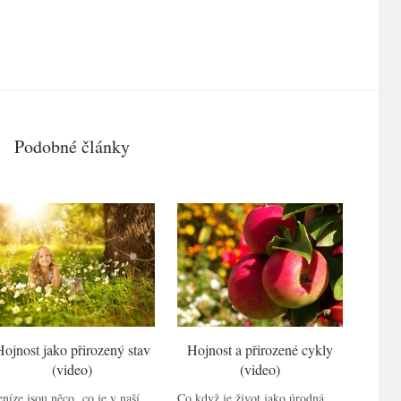
Podobné články
Hojnost jako přirozený stav
Hojnost a přirozené cykly
(video)
(video)
níze jsou něco, co je v naší
Co když je život jako úrodná