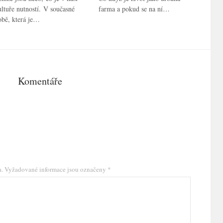
ultuře nutností. V současné
farma a pokud se na ní…
obě, která je…
Komentáře
a.
Vyžadované informace jsou označeny
*