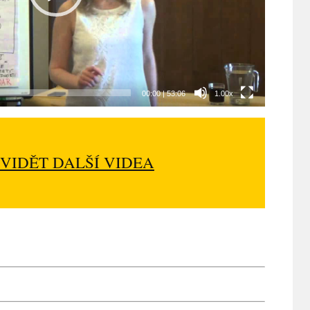
00:00
|
53:06
1.00x
 VIDĚT DALŠÍ VIDEA