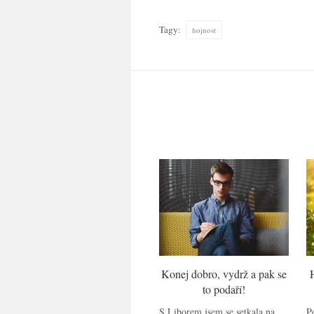
Tagy:
hojnost
Konej dobro, vydrž a pak se
to podaří!
S Liborem jsem se setkala na
Pe