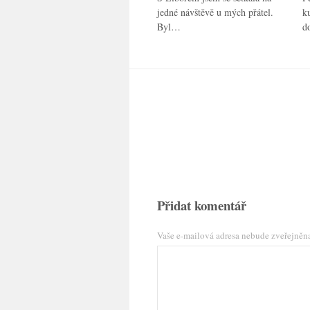
jedné návštěvě u mých přátel.
k
Byl…
d
Přidat komentář
Vaše e-mailová adresa nebude zveřejněn