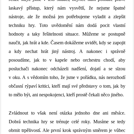
laskavý přístup, který nám vysvětlí, že nejsme špatné
nástroje, ale že možná jen potřebujeme vyladit a zlepšit
techniku hry. Toto uvědomění nám dodá pocit vlastní
hodnoty a taky řešitelnosti situace. Můžeme se postupně
naučit, jak hrát a kde. Časem dokážeme uvidět, kdy se zapojit
a kdy nechat hrát jiný nástroj. A nakonec i správně
posoudíme, jak to v kapele nebo orchestru chodí, aby
posluchači nakonec odcházeli nadšení, dojatí a se slzou
v oku. A s vědomím toho, že jsme v pořádku, nás nerozhodí
občasní rýpaví kritici, kteří mají své představy o tom, jak by
to mělo být, ani nespokojenci, kteří prostě čekali něco jiného.
Zvládnout to však není otázka jednoho dne ani měsíce.
Dobrá technika hry se trénuje celé roky. Musíme se tedy
obrnit trpělivostí. Ale první krok správným směrem je vůbec