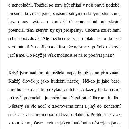
a nenaplnění. Toužící po tom, být přijati v naší pravé podobě,
přesně takoví jací jsme, s našimi silnými i slabými stránkami,
bez oprav, výtek a korekcí. Chceme nabídnout vlastní
potenciál těm, kterým by byl prospěšný. Chceme sdílet sami
sebe opravdově. Ale nechceme za to platit cenu bolesti
z odmítnutí či nepřijetí a cítit se, že nejsme v pořádku takoví,
jací jsme. Co když je však možnost se na to podívat jinak?
Když jsem nad tím přemýšlela, napadlo mě jedno přirovnání.
Každý člověk je jako hudební nástroj. Někdo je jako basa,
jiný housle, další třeba kytara či flétna. A každý tento nástroj
má svůj potenciál a je možné na něj zahrát nádhernou hudbu.
Některý se víc hodí k táborovému ohni a jiný do koncertní
síně, ale všechny mohou mít své uplatnění. Problém je však
v tom, že my často nevíme, jakým hudebním nástrojem jsme,