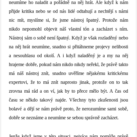
neumíme ho naladit a pořádně na něj hrát. Ale když k nám
přijde kritika nebo se od nás lidé odtahují a nechtějí s námi
nic mít, myslíme si, že jsme nástroj špatný. Protože nám
nikdo nepomohl objevit náš vlastní tón a zacházet s ním.
Nástroj sám o sobě není špatný. Když je však rozladěný nebo
na něj hrát neumíme, snadno si přitáhneme projevy nelibosti
a nesouhlasu od okolí. A i když naladěný je a my na něj
hrajeme dobře, pokud nám nikdo nikdy neřekl, že právě takto
má náš nástroj znít, snadno uvěříme nějakému kritickému
expertovi, že to má znít naprosto jinak, protože on to tak
zrovna má rád a on ví, jak by to přece mělo být. A čas od
času se někdo takový najde. Všechny tyto zkušenosti jsou
bolavé a dějí se nám právě proto, že nerozumíme sami sobě,
dobře se neznáme a neumíme se sebou správně zacházet.
Jenže když jsme v této situaci, nejvíce nám pomůže právě