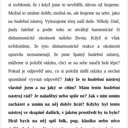
si uvědomit, že i když jsme to nevěděli, dávno už hrajeme.
Možná to umíme dobře, možná ne, ale hrajeme na sebe, jako
na hudební nástroj. Vyluzujeme tóny naší duše. Někdy čisté,
jindy falešné a podle toho se utvářejí harmonické či
disharmonické okolnosti našeho života. Když si však
uvědomíme, že tyto disharmonické reakce a okolnosti
opravdu neznamenají, že jsme špatný hudební nástroj,
můžeme si položit otázku, chci se na sebe naučit hrát lépe?
Pokud je odpověď ano, co si položit další otázku a nechat
spontánně vyvstat odpověď?
Jaký že to hudební nástroj
vlastně jsem a na jaký se cítím? Mám tento hudební
nástroj rád? Je naladěný nebo spíše ne? Jak s ním umím
zacházet a umím na něj dobře hrát? Kdyby byl tento
nástroj ve skupině dalších, v jakém prostředí by to bylo?
Hrál bych na něj spíš folk, pop, klasiku nebo něco