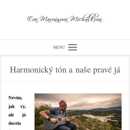
MENU
Harmonický tón a naše pravé já
Nevím,
jak vy,
ale já
docela