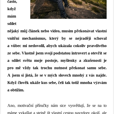
často,
když
mám
sdílet
nějaký můj článek nebo video, musím překonávat vlastní
vnitřní mechanismus, který by se nejraději schoval
a vůbec mi nedovolil, abych ukázala cokoliv pravdivého
ze sebe. Vlastně jsem svojí podstatou introvert a otevřít se
a sdílet světu moje postoje, myšlenky a zkušenosti je
pro mě vždy tak trochu nutnost překonat samu sebe.
A jsem si jistá, že se v mých slovech mnohý z vás najde.
Když člověk ukáže kus sebe, čelí tak totiž mnoha výzvám
a obtížím.
Ano, motivační příručky nám sice vysvětlují, že se na to
máme vykašlat a stejně jít vlastní cestou navzdory okolí, ale