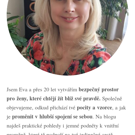
bezpečný prostor
Jsem Eva a přes 20 let vytvářím
pro ženy, které chtějí žít blíž své pravdě.
Společně
pocity a vzorce
objevujeme, odkud přichází tvé
, a jak
proměnit v hlubší spojení se sebou
je
. Na blogu
najdeš praktické pohledy i jemné podněty k vnitřní
proměně, které tě podpoří na tvé jedinečné cestě