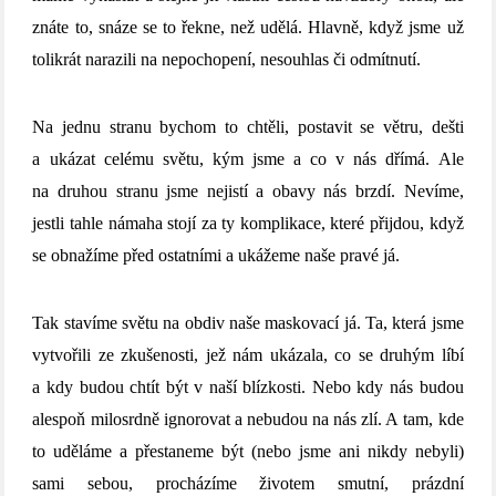
znáte to, snáze se to řekne, než udělá. Hlavně, když jsme už
tolikrát narazili na nepochopení, nesouhlas či odmítnutí.
Na jednu stranu bychom to chtěli, postavit se větru, dešti
a ukázat celému světu, kým jsme a co v nás dřímá. Ale
na druhou stranu jsme nejistí a obavy nás brzdí. Nevíme,
jestli tahle námaha stojí za ty komplikace, které přijdou, když
se obnažíme před ostatními a ukážeme naše pravé já.
Tak stavíme světu na obdiv naše maskovací já. Ta, která jsme
vytvořili ze zkušenosti, jež nám ukázala, co se druhým líbí
a kdy budou chtít být v naší blízkosti. Nebo kdy nás budou
alespoň milosrdně ignorovat a nebudou na nás zlí. A tam, kde
to uděláme a přestaneme být (nebo jsme ani nikdy nebyli)
sami sebou, procházíme životem smutní, prázdní