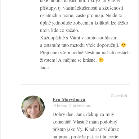
také mnoha dalších lidí. I když, ony se ty
přístupy, tj. vlastní zkušenosti a zkušenosti
ostatních a teorie, často prolínají. Nejde to
úplně jednoduše zobecnit a kolikrát lze těžko
určit, kde co začalo.
Každopádně s Vámi v tomto souhlasím
a ostatním tuto metodu vřele doporučuji.
Přeji nám všem hodně štěstí na našich cestách
životem! A mějme se krásně.
Jana
Odpovědět
Eva Marvánová
25 května, 2016 (9:24 am)
Dobrý den, Jani, děkuji za milý
komentář. Vlastně mám podobný
přístup jako Vy. Kladu větší důraz
na praxi, protože pak je i ta teorie