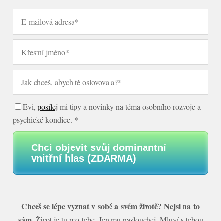
Evi,
posílej
mi tipy a novinky na téma osobního rozvoje a
psychické kondice. *
Chci objevit svůj dominantní
vnitřní hlas (ZDARMA)
Chceš se lépe vyznat v sobě a svém životě? Nejsi na to
sám.
Život je tu pro tebe. Jen mu naslouchej. Mluví s tebou