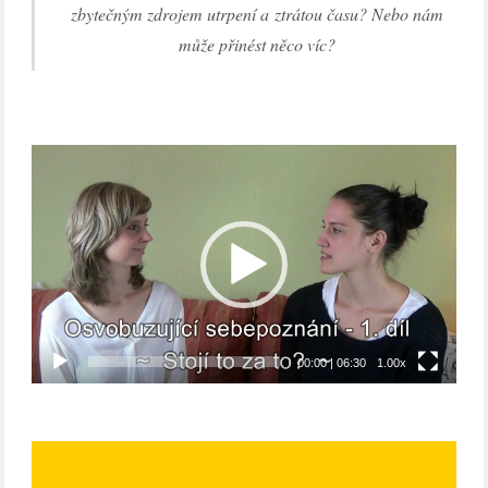
zbytečným zdrojem utrpení a ztrátou času? Nebo nám
může přinést něco víc?
Video
přehrávač
00:00
|
06:30
1.00x