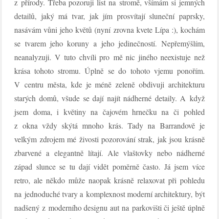
z přírody. Třeba pozoruji list na stromě, všímám si jemných
detailů, jaký má tvar, jak jím prosvítají sluneční paprsky,
nasávám vůni jeho květů (nyní zrovna kvete Lípa :), kochám
se tvarem jeho koruny a jeho jedinečností. Nepřemýšlím,
neanalyzuji. V tuto chvíli pro mě nic jiného neexistuje než
krása tohoto stromu. Úplně se do tohoto vjemu ponořím.
V centru města, kde je méně zeleně obdivuji architekturu
starých domů, všude se dají najít nádherné detaily. A když
jsem doma, i květiny na čajovém hrnečku na či pohled
z okna vždy skýtá mnoho krás. Tady na Barrandově je
velkým zdrojem mé živosti pozorování strak, jak jsou krásně
zbarvené a elegantně lítají. Ale vlaštovky nebo nádherné
západ slunce se tu dají vidět poměrně často. Já jsem více
retro, ale někdo může naopak krásně relaxovat při pohledu
na jednoduché tvary a komplexnost moderní architektury, být
nadšený z moderního designu aut na parkovišti či ještě úplně