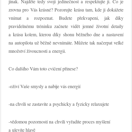
jinak. Najděte tedy svoji jedinečnost a respektujte ji. Co je
zrovna pro Vás krásné? Pozorujte krásu tam, kde ji dokážete
vnímat a rozpoznat. Budete překvapeni, jak díky
pravidelnému tréninku začnete vidět jemné životní detaily
a krásu kolem, kterou díky shonu běžného dne a nastavení
na autopilota už běžně nevnímáte. Můžete tak načerpat velké
množství živoucnosti a energii.
Co dalšího Vám toto cvičení přinese?
-oživí Vaše smysly a nabije vás energií
-na chvíli se zastavíte a psychicky a fyzicky relaxujete
-vědomou pozorností na chvíli vyřadíte proces myšlení
a ulevíte hlavě