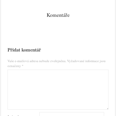
Komentáře
Přidat komentář
Vaše e-mailová adresa nebude zveřejněna.
Vyžadované informace jsou
označeny
*