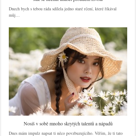
Dnech bych s tebou ráda sdílela jedno staré rčení, které říkával
můj…
Nosíš v sobě mnoho skrytých talentů a nápadů
Dnes mám impulz napsat ti něco povzbuzujícího. Věřím, že ti tato