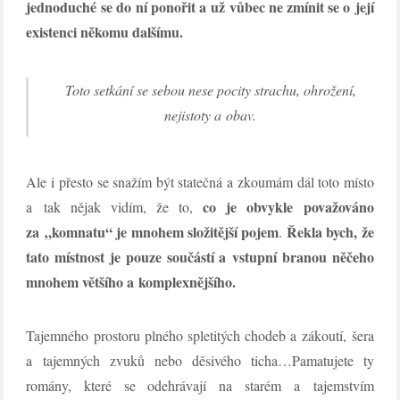
jednoduché se do ní ponořit a už vůbec ne zmínit se o její
existenci někomu dalšímu.
Toto setkání se sebou nese pocity strachu, ohrožení,
nejistoty a obav.
Ale i přesto se snažím být statečná a zkoumám dál toto místo
co je obvykle považováno
a tak nějak vidím, že to,
za „komnatu“ je mnohem složitější pojem
Řekla bych, že
.
tato místnost je pouze součástí a vstupní branou něčeho
mnohem většího a komplexnějšího.
Tajemného prostoru plného spletitých chodeb a zákoutí, šera
a tajemných zvuků nebo děsivého ticha…Pamatujete ty
romány, které se odehrávají na starém a tajemstvím