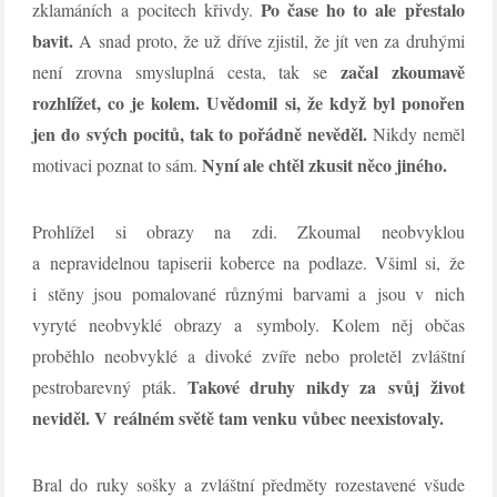
Po čase ho to ale přestalo
zklamáních a pocitech křivdy.
bavit.
A snad proto, že už dříve zjistil, že jít ven za druhými
začal zkoumavě
není zrovna smysluplná cesta, tak se
rozhlížet, co je kolem. Uvědomil si, že když byl ponořen
jen do svých pocitů, tak to pořádně nevěděl.
Nikdy neměl
Nyní ale chtěl zkusit něco jiného.
motivaci poznat to sám.
Prohlížel si obrazy na zdi. Zkoumal neobvyklou
a nepravidelnou tapiserii koberce na podlaze. Všiml si, že
i stěny jsou pomalované různými barvami a jsou v nich
vyryté neobvyklé obrazy a symboly. Kolem něj občas
proběhlo neobvyklé a divoké zvíře nebo proletěl zvláštní
Takové druhy nikdy za svůj život
pestrobarevný pták.
neviděl. V reálném světě tam venku vůbec neexistovaly.
Bral do ruky sošky a zvláštní předměty rozestavené všude