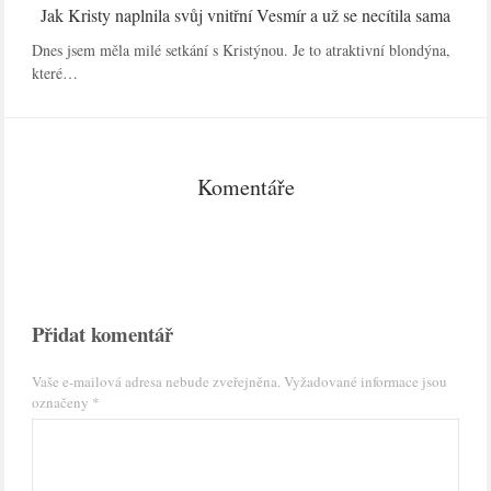
Jak Kristy naplnila svůj vnitřní Vesmír a už se necítila sama
Dnes jsem měla milé setkání s Kristýnou. Je to atraktivní blondýna,
které…
Komentáře
Přidat komentář
Vaše e-mailová adresa nebude zveřejněna.
Vyžadované informace jsou
označeny
*