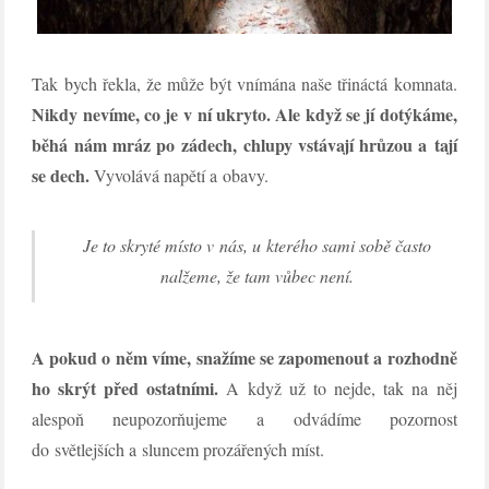
Tak bych řekla, že může být vnímána naše třináctá komnata.
Nikdy nevíme, co je v ní ukryto. Ale když se jí dotýkáme,
běhá nám mráz po zádech, chlupy vstávají hrůzou a tají
se dech.
Vyvolává napětí a obavy.
Je to skryté místo v nás, u kterého sami sobě často
nalžeme, že tam vůbec není.
A pokud o něm víme, snažíme se zapomenout a rozhodně
ho skrýt před ostatními.
A když už to nejde, tak na něj
alespoň neupozorňujeme a odvádíme pozornost
do světlejších a sluncem prozářených míst.