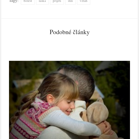
Tagy:
bolest
láska
přijetí
stín
vztah
Podobné články