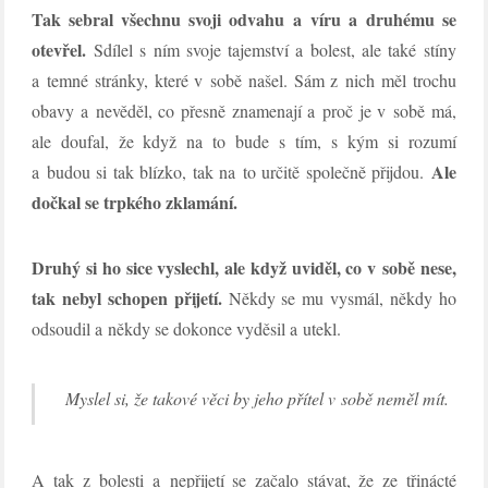
Tak sebral všechnu svoji odvahu a víru a druhému se
otevřel.
Sdílel s ním svoje tajemství a bolest, ale také stíny
a temné stránky, které v sobě našel. Sám z nich měl trochu
obavy a nevěděl, co přesně znamenají a proč je v sobě má,
ale doufal, že když na to bude s tím, s kým si rozumí
Ale
a budou si tak blízko, tak na to určitě společně přijdou.
dočkal se trpkého zklamání.
Druhý si ho sice vyslechl, ale když uviděl, co v sobě nese,
tak nebyl schopen přijetí.
Někdy se mu vysmál, někdy ho
odsoudil a někdy se dokonce vyděsil a utekl.
Myslel si, že takové věci by jeho přítel v sobě neměl mít.
A tak z bolesti a nepřijetí se začalo stávat, že ze třinácté