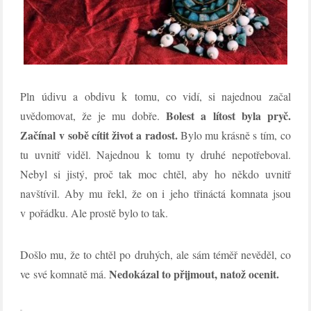
Pln údivu a obdivu k tomu, co vidí, si najednou začal
Bolest a lítost byla pryč.
uvědomovat, že je mu dobře.
Začínal v sobě cítit život a radost.
Bylo mu krásně s tím, co
tu uvnitř viděl. Najednou k tomu ty druhé nepotřeboval.
Nebyl si jistý, proč tak moc chtěl, aby ho někdo uvnitř
navštívil. Aby mu řekl, že on i jeho třináctá komnata jsou
v pořádku. Ale prostě bylo to tak.
Došlo mu, že to chtěl po druhých, ale sám téměř nevěděl, co
Nedokázal to přijmout, natož ocenit.
ve své komnatě má.