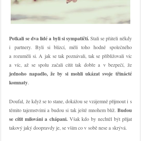
Potkali se dva lidé a byli si sympatičtí.
Stali se přáteli někdy
i partnery. Byli si blízcí, měli toho hodně společného
a rozuměli si. A jak se tak poznávali, tak se přibližovali víc
a víc, až se spolu začali cítit tak dobře a v bezpečí, že
jednoho napadlo, že by si mohli ukázat svoje třinácté
komnaty
.
Doufal, že když se to stane, dokážou se vzájemně přijmout i s
Budou
těmito tajemstvími a budou si tak ještě mnohem blíž.
se cítit milováni a chápani.
Však kdo by nechtěl být přijat
takový jaký doopravdy je, se vším co v sobě nese a skrývá.