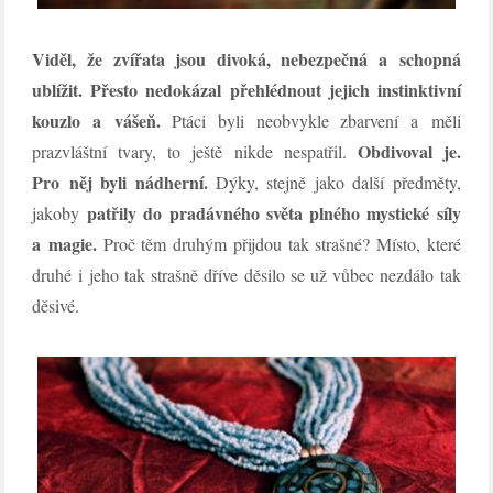
Viděl, že zvířata jsou divoká, nebezpečná a schopná
ublížit. Přesto nedokázal přehlédnout jejich instinktivní
kouzlo a vášeň.
Ptáci byli neobvykle zbarvení a měli
Obdivoval je.
prazvláštní tvary, to ještě nikde nespatřil.
Pro něj byli nádherní.
Dýky, stejně jako další předměty,
patřily do pradávného světa plného mystické síly
jakoby
a magie.
Proč těm druhým přijdou tak strašné? Místo, které
druhé i jeho tak strašně dříve děsilo se už vůbec nezdálo tak
děsivé.