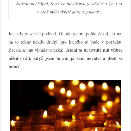
Najednou chápal, že to, co považoval za děsivé a zlé, i to
v sobě mělo skryté dary a poklady.
Jen kdyby se víc podíval. On ale jenom pořád čekal, co mu
na to řekne někdo druhý, pro kterého to bude v pořádku.
Mohl to tu uvnitř mít vůbec
Začala se mu vkrádat otázka: „
někdo rád, když jsem to ani já sám neviděl a děsil se
toho?