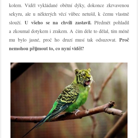
kolem. Viděl vykládané obětní dýky, dokonce zkrvavenou
sekyru, ale u některých věcí vůbec netušil, k čemu vlastně
U všeho se na chvíli zastavil.
slouží.
Předmět pohladil
a zkoumal dotykem i zrakem. A čím déle to dělal, tím méně
Proč
mu bylo jasné, proč ho druzí musí tak odsuzovat.
nemohou přijmout to, co nyní viděl?