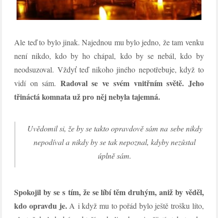
Ale teď to bylo jinak. Najednou mu bylo jedno, že tam venku
není nikdo, kdo by ho chápal, kdo by se nebál, kdo by
neodsuzoval. Vždyť teď nikoho jiného nepotřebuje, když to
Radoval se ve svém vnitřním světě. Jeho
vidí on sám.
třináctá komnata už pro něj nebyla tajemná.
Uvědomil si, že by se takto opravdově sám na sebe nikdy
nepodíval a nikdy by se tak nepoznal, kdyby nezůstal
úplně sám.
Spokojil by se s tím, že se líbí těm druhým, aniž by věděl,
kdo opravdu je.
A i když mu to pořád bylo ještě trošku líto,