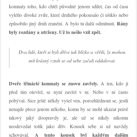
komnaty toho, kdo chtěl původně jenom sdílet, čas od času
vylétlo divoké zvíře, které druhého pokousalo či uštklo nebo
Rány
způsobilo jiný druh zranění. A bylo tu další odmítnutí.
byly rozdány a utrženy. Už to nešlo vzít zpět.
Dva lidé, kteří si byli dříve tak blízko a věřili, že mohou
mít krásný vztah se od sebe začali oddalovat.
Dveře třinácté komnaty se znovu zavřely.
A ten, kdo ji
před tím otevřel, se nyní zavřel v ní. Nebo v ní často
pobýval. Sice ještě někdy vyšel ven, porozhlédnout se, jestli
nenajde přece jenom někoho, komu by se mohl ukázat právě
takový jaký doopravdy je, ale už se nikdy nikomu
neodevzdal tolik jako dřív. Kousek sebe si už navždy
A tento kousek byl každým dalším
schovával.