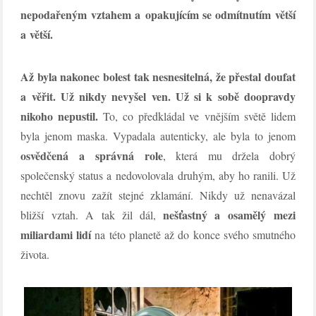
nepodařeným vztahem a opakujícím se odmítnutím větší
a větší.
Až byla nakonec bolest tak nesnesitelná, že přestal doufat
a věřit. Už nikdy nevyšel ven. Už si k sobě doopravdy
nikoho nepustil.
To, co předkládal ve vnějším světě lidem
byla jenom maska. Vypadala autenticky, ale byla to jenom
osvědčená a správná role
, která mu držela dobrý
společenský status a nedovolovala druhým, aby ho ranili. Už
nechtěl znovu zažít stejné zklamání. Nikdy už nenavázal
nešťastný a osamělý mezi
bližší vztah. A tak žil dál,
miliardami lidí
na této planetě až do konce svého smutného
života.