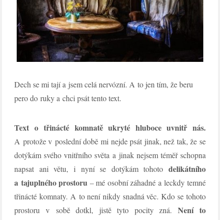
Dech se mi tají a jsem celá nervózní. A to jen tím, že beru
pero do ruky a chci psát tento text.
Text o třinácté komnatě ukryté hluboce uvnitř nás.
A protože v poslední době mi nejde psát jinak, než tak, že se
dotýkám svého vnitřního světa a jinak nejsem téměř schopna
delikátního
napsat ani větu, i nyní se dotýkám tohoto
a tajuplného prostoru
– mé osobní záhadné a leckdy temné
třinácté komnaty. A to není nikdy snadná věc. Kdo se tohoto
Není to
prostoru v sobě dotkl, jistě tyto pocity zná.