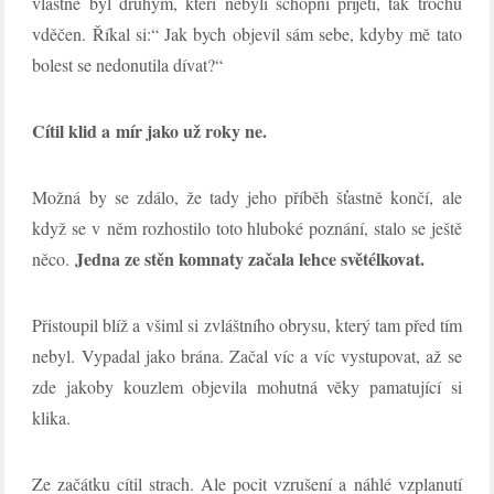
vlastně byl druhým, kteří nebyli schopni přijetí, tak trochu
vděčen. Říkal si:“ Jak bych objevil sám sebe, kdyby mě tato
bolest se nedonutila dívat?“
Cítil klid a mír jako už roky ne.
Možná by se zdálo, že tady jeho příběh šťastně končí, ale
když se v něm rozhostilo toto hluboké poznání, stalo se ještě
Jedna ze stěn komnaty začala lehce světélkovat.
něco.
Přistoupil blíž a všiml si zvláštního obrysu, který tam před tím
nebyl. Vypadal jako brána. Začal víc a víc vystupovat, až se
zde jakoby kouzlem objevila mohutná věky pamatující si
klika.
Ze začátku cítil strach. Ale pocit vzrušení a náhlé vzplanutí