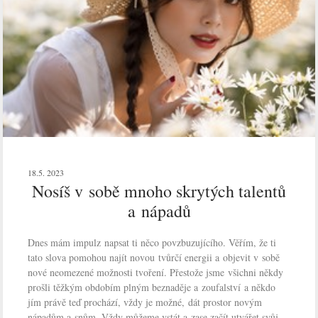
18.5. 2023
Nosíš v sobě mnoho skrytých talentů
a nápadů
Dnes mám impulz napsat ti něco povzbuzujícího. Věřím, že ti
tato slova pomohou najít novou tvůrčí energii a objevit v sobě
nové neomezené možnosti tvoření. Přestože jsme všichni někdy
prošli těžkým obdobím plným beznaděje a zoufalství a někdo
jím právě teď prochází, vždy je možné, dát prostor novým
nápadům a snům. Vždy můžeme vstát a zase začít utvářet svůj