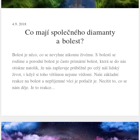
4.9. 2018
Co mají společného diamanty
a bolest?
Bolest je něco, co se nevyhne nikomu živému. S bolestí se
rodíme a porodní bolest je často primární bolest, která se do nás
otiskne natolik, že nás zaplavuje průběžně po celý náš lidský
život, i když si toho většinou nejsme vědomi. Naše základní
reakce na bolest a nepříjemné věci je potlačit je. Necítit to, co se
nám děje. Je to reakce...