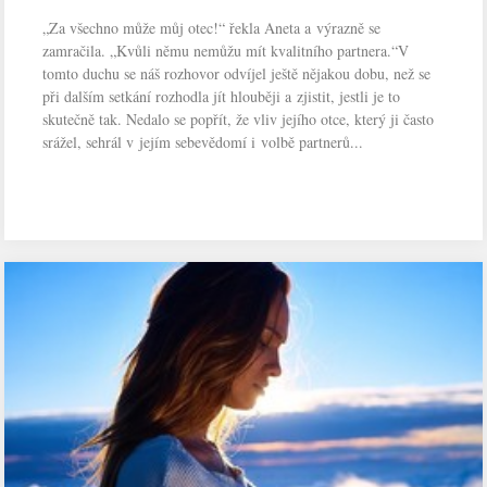
„Za všechno může můj otec!“ řekla Aneta a výrazně se
zamračila. „Kvůli němu nemůžu mít kvalitního partnera.“V
tomto duchu se náš rozhovor odvíjel ještě nějakou dobu, než se
při dalším setkání rozhodla jít hlouběji a zjistit, jestli je to
skutečně tak. Nedalo se popřít, že vliv jejího otce, který ji často
srážel, sehrál v jejím sebevědomí i volbě partnerů...