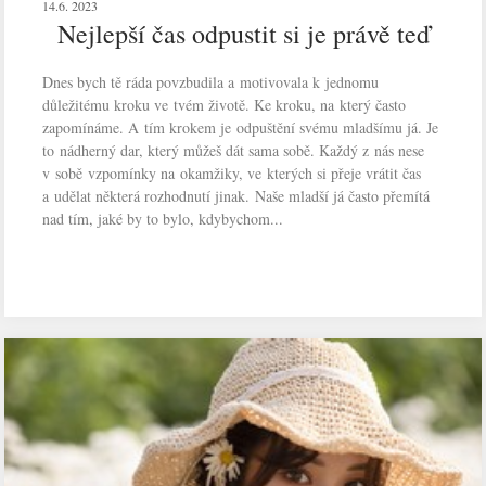
14.6. 2023
Nejlepší čas odpustit si je právě teď
Dnes bych tě ráda povzbudila a motivovala k jednomu
důležitému kroku ve tvém životě. Ke kroku, na který často
zapomínáme. A tím krokem je odpuštění svému mladšímu já. Je
to nádherný dar, který můžeš dát sama sobě. Každý z nás nese
v sobě vzpomínky na okamžiky, ve kterých si přeje vrátit čas
a udělat některá rozhodnutí jinak. Naše mladší já často přemítá
nad tím, jaké by to bylo, kdybychom...