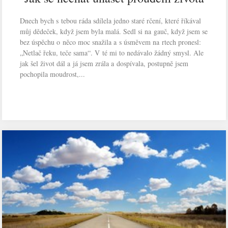
Dnech bych s tebou ráda sdílela jedno staré rčení, které říkával
můj dědeček, když jsem byla malá. Sedl si na gauč, když jsem se
bez úspěchu o něco moc snažila a s úsměvem na rtech pronesl:
„Netlač řeku, teče sama“. V té mi to nedávalo žádný smysl. Ale
jak šel život dál a já jsem zrála a dospívala, postupně jsem
pochopila moudrost,...