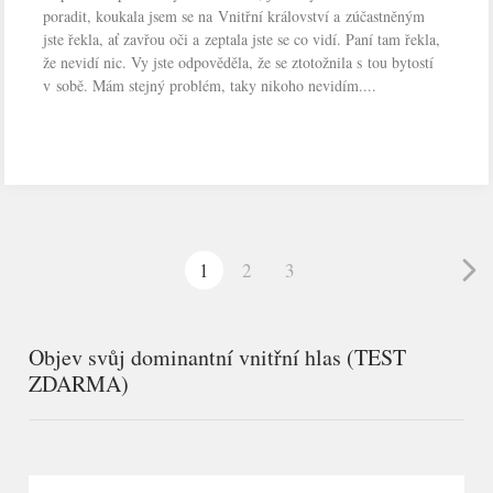
poradit, koukala jsem se na Vnitřní království a zúčastněným
jste řekla, ať zavřou oči a zeptala jste se co vidí. Paní tam řekla,
že nevidí nic. Vy jste odpověděla, že se ztotožnila s tou bytostí
v sobě. Mám stejný problém, taky nikoho nevidím....
1
2
3
Objev svůj dominantní vnitřní hlas (TEST
ZDARMA)