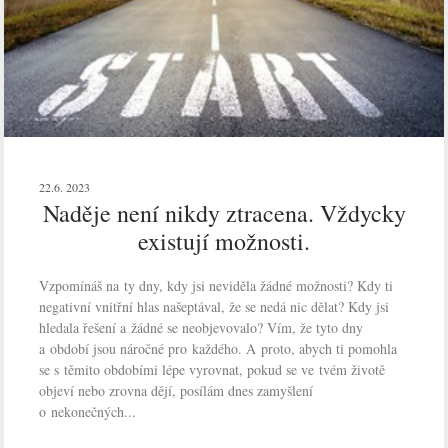
22.6. 2023
Naděje není nikdy ztracena. Vždycky
existují možnosti.
Vzpomínáš na ty dny, kdy jsi neviděla žádné možnosti? Kdy ti
negativní vnitřní hlas našeptával, že se nedá nic dělat? Kdy jsi
hledala řešení a žádné se neobjevovalo? Vím, že tyto dny
a období jsou náročné pro každého. A proto, abych ti pomohla
se s těmito obdobími lépe vyrovnat, pokud se ve tvém životě
objeví nebo zrovna dějí, posílám dnes zamyšlení
o nekonečných...