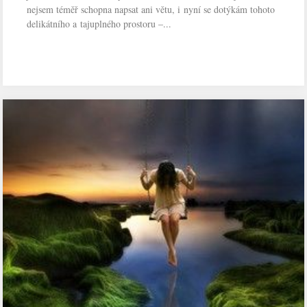
nejsem téměř schopna napsat ani větu, i nyní se dotýkám tohoto
delikátního a tajuplného prostoru –...