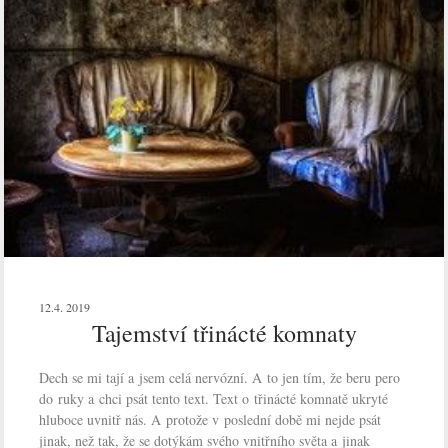
12.4. 2019
Tajemství třinácté komnaty
Dech se mi tají a jsem celá nervózní. A to jen tím, že beru pero
do ruky a chci psát tento text. Text o třinácté komnatě ukryté
hluboce uvnitř nás. A protože v poslední době mi nejde psát
jinak, než tak, že se dotýkám svého vnitřního světa a jinak