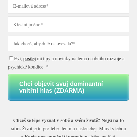
Evi,
posílej
mi tipy a novinky na téma osobního rozvoje a
psychické kondice. *
Chci objevit svůj dominantní
vnitřní hlas (ZDARMA)
Chceš se lépe vyznat v sobě a svém životě? Nejsi na to
sám.
Život je tu pro tebe. Jen mu naslouchej. Mluví s tebou
Karty porozumění ti pomohou
a
slyšet, co říká.