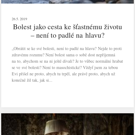
26.5. 2019
Bolest jako cesta ke šťastnému životu
– není to padlé na hlavu?
„Obrátit se ke své bolesti, není to padlé na hlavu? Nejde to proti
zdravému rozumu? Není bolest sama o sobě dost nepříjemná
na to, abychom se na ni ještě dívali? Je to vůbec normální hrabat
se ve své bolesti? Není to masochistické? Vždyť jsem za tebou
Evi přišel ne proto, abych tu trpěl, ale právě proto, abych už
konečně žil tak, jak si...