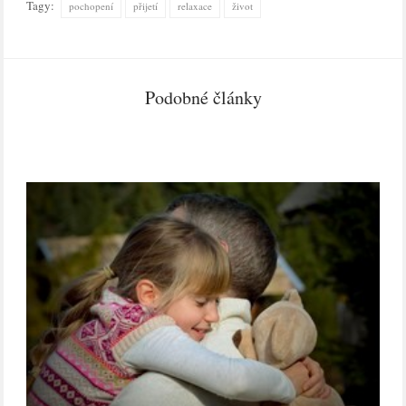
Tagy:
pochopení
přijetí
relaxace
život
Podobné články