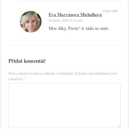
Odpovědět
Eva Marvánová Michálková
26 ledna, 2026 (9:16 am)
Moc díky, Pavle! A rádo se stalo.
Přidat komentář
Vaše e-mailová adresa nebude zveřejněna.
Vyžadované informace jsou
označeny
*