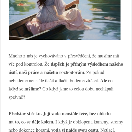
Mnoho z nás je vychováváno v přesvědčení, že musíme mít
úspěch je přímým výsledkem našeho
vše pod kontrolou. Že
úsilí, naší práce a našeho rozhodování
. Že pokud
Ale co
nebudeme neustále tlačit a tlačit, budeme ztrácet.
když se mýlíme?
Co když jsme to celou dobu nechápali
správně?
Představ si řeku. Její voda neustále teče, bez ohledu
na to, co se děje kolem.
I když je obklopena kameny, stromy
voda si najde svou cestu
nebo dokonce horami,
. Netlačí.