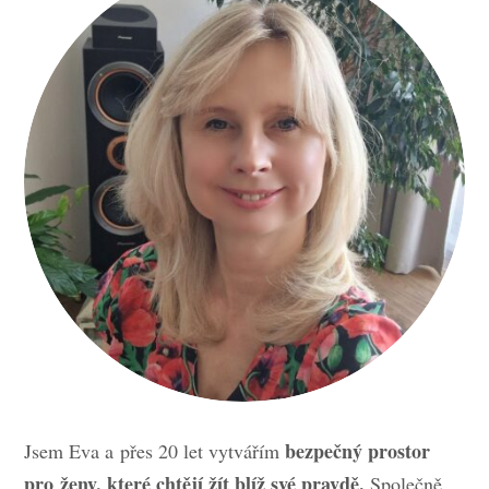
bezpečný prostor
Jsem Eva a přes 20 let vytvářím
pro ženy, které chtějí žít blíž své pravdě.
Společně