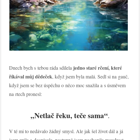
jedno staré rčení, které
Dnech bych s tebou ráda sdílela
říkával můj dědeček
, když jsem byla malá. Sedl si na gauč,
když jsem se bez úspěchu o něco moc snažila a s úsměvem
na rtech pronesl:
„Netlač řeku, teče sama“
.
V té mi to nedávalo žádný smysl. Ale jak šel život dál a já
jsem zrála a dospívala, postupně jsem pochopila moudrost,