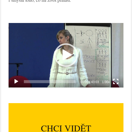
Video
přehrávač
00:00
|
43:03
1.00x
CHCI VIDĚT